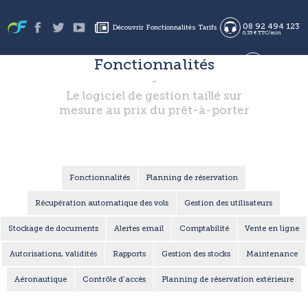
08 92 494 123
Découvrir
Fonctionnalités
Tarifs
0,35 € TTC/min
Fonctionnalités
en
Le logiciel de gestion taillé sur
es
Se connecter
S'inscrire
mesure au prix du prêt-à-porter
fr
Fonctionnalités
Planning de réservation
Récupération automatique des vols
Gestion des utilisateurs
Stockage de documents
Alertes email
Comptabilité
Vente en ligne
Autorisations, validités
Rapports
Gestion des stocks
Maintenance
Aéronautique
Contrôle d'accès
Planning de réservation extérieure