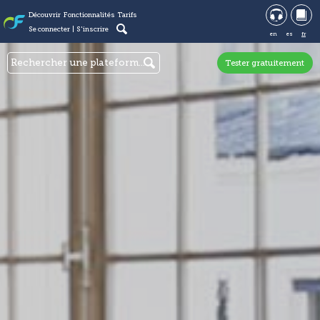
Découvrir
Fonctionnalités
Tarifs
Se connecter
S'inscrire
en
es
fr
Tester gratuitement