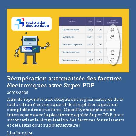
Récupération automatisée des factures
électroniques avec Super PDP
20/06/2026
Afin de répondre aux obligations réglementaires de la
facturation électronique et de simplifier la gestion
comptable des structures, OpenFlyers déploie son
interfaçage avec la plateforme agréée Super PDP pour
automatiser la récupération des factures fournisseurs
et cela sans coût supplémentaire !
Lire la suite