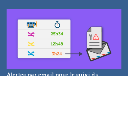
Alertes par email pour le suivi du
potentiel restant
09/06/2026
Afin d'optimiser le suivi de la navigabilité et
d'anticiper au mieux les immobilisations d'aéronefs,
OpenFlyers introduit une nouvelle fonctionnalité dans
son module de maintenance : les alertes automatiques
par email pour le potentiel restant.
Lire la suite