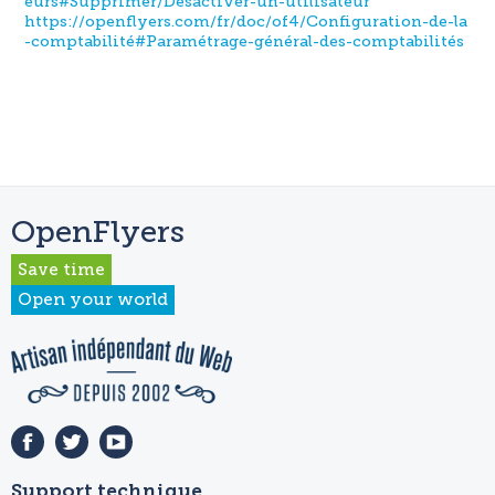
eurs#Supprimer/Désactiver-un-utilisateur
https://openflyers.com/fr/doc/of4/Configuration-de-la
-comptabilité#Paramétrage-général-des-comptabilités
OpenFlyers
Save time
Open your world
Support technique