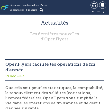
Découvrir
Fonctionnalités
Tarifs
Se connecter
S'inscrire
en
es
fr
Actualités
Les dernières nouvelles
d'OpenFlyers
OpenFlyers facilite les opérations de fin
d’année
19 Déc 2023
Que cela soit pour les statistiques, la comptabilité,
le renouvellement des validités (cotisations,
licences fédérales), OpenFlyers vous simplifie la
vie dans les opérations de fin d’année et de début
d’année suivante.