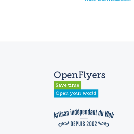
OpenFlyers
Save time
Open your world