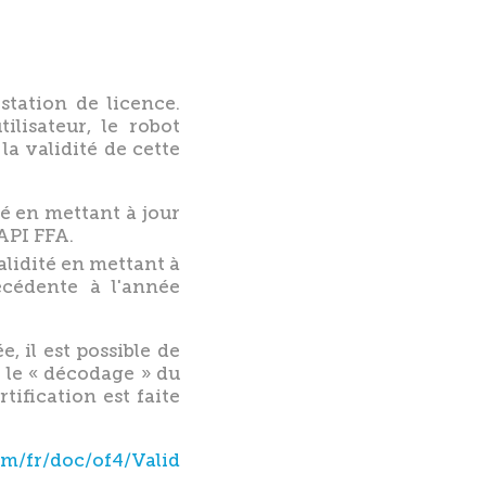
station de licence.
lisateur, le robot
a validité de cette
té en mettant à jour
'API FFA.
validité en mettant à
écédente à l'année
, il est possible de
, le « décodage » du
ification est faite
om/fr/doc/of4/Valid