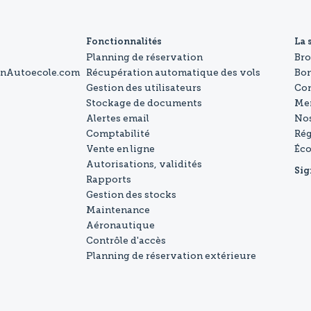
Fonctionnalités
La 
Planning de réservation
Br
onAutoecole.com
Récupération automatique des vols
Bo
Gestion des utilisateurs
Con
Stockage de documents
Men
Alertes email
Nos
Comptabilité
Rég
Vente en ligne
Éc
Autorisations, validités
Sig
Rapports
Gestion des stocks
Maintenance
Aéronautique
Contrôle d'accès
Planning de réservation extérieure