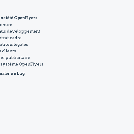
société OpenFlyers
ochure
nus développement
trat cadre
tions légales
 clients
ie publicitaire
osystème OpenFlyers
naler un bug