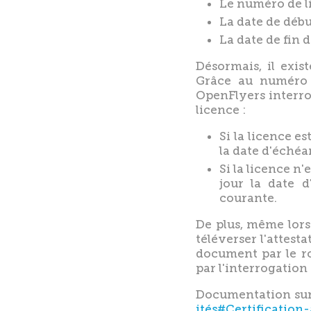
Le numéro de l
La date de débu
La date de fin d
Désormais, il exis
Grâce au numéro d
OpenFlyers interro
licence :
Si la licence e
la date d'échéa
Si la licence n
jour la date 
courante.
De plus, même lorsq
téléverser l'attest
document par le ro
par l'interrogation
Documentation sur 
ités#Certification