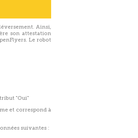
téléversement. Ainsi,
ère son attestation
OpenFlyers. Le robot
tribut "Oui"
rme et correspond à
 données suivantes :