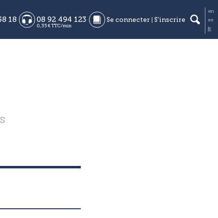
en
58 18
08 92 494 123
Se connecter
S'inscrire
es
0,35 € TTC/min
fr
s