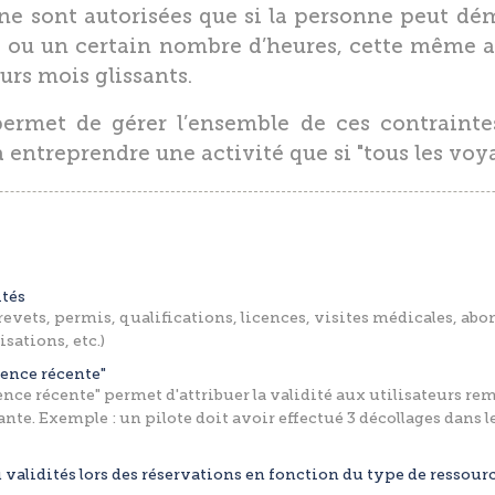
 ne sont autorisées que si la personne peut dé
, ou un certain nombre d’heures, cette même a
eurs mois glissants.
permet de gérer l’ensemble de ces contraintes
 entreprendre une activité que si "tous les voya
ités
(brevets, permis, qualifications, licences, visites médicales, a
sations, etc.)
ience récente"
ence récente" permet d'attribuer la validité aux utilisateurs re
ante. Exemple : un pilote doit avoir effectué 3 décollages dans l
 validités lors des réservations en fonction du type de ressour