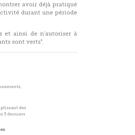
montrer avoir déjà pratiqué
ctivité durant une période
 et ainsi de n’autoriser à
nts sont verts".
bonnements,
mplissant des
es 3 derniers
ces