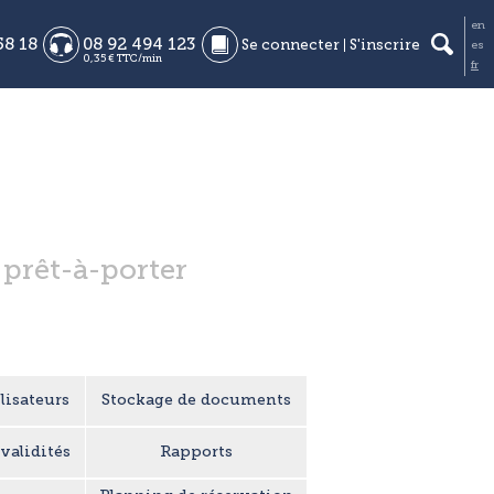
en
58 18
08 92 494 123
Se connecter
S'inscrire
es
0,35 € TTC/min
fr
u prêt-à-porter
lisateurs
Stockage de documents
validités
Rapports