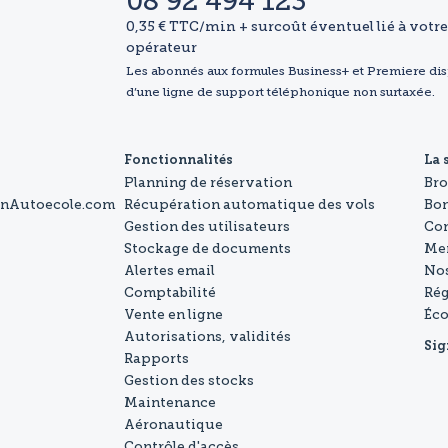
08 92 494 123
0,35 € TTC/min + surcoût éventuel lié à votre
opérateur
Les abonnés aux formules Business+ et Premiere di
d’une ligne de support téléphonique non surtaxée.
Fonctionnalités
La 
Planning de réservation
Br
onAutoecole.com
Récupération automatique des vols
Bo
Gestion des utilisateurs
Con
Stockage de documents
Men
Alertes email
Nos
Comptabilité
Rég
Vente en ligne
Éc
Autorisations, validités
Sig
Rapports
Gestion des stocks
Maintenance
Aéronautique
Contrôle d'accès