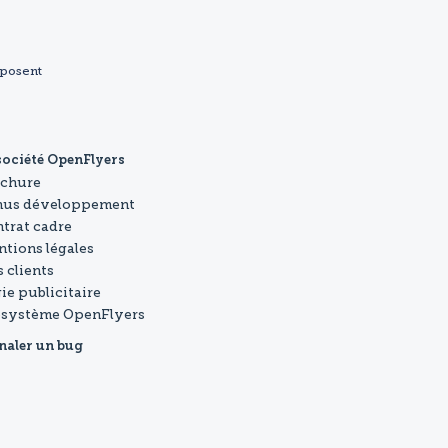
sposent
société OpenFlyers
ochure
nus développement
trat cadre
tions légales
 clients
ie publicitaire
osystème OpenFlyers
naler un bug