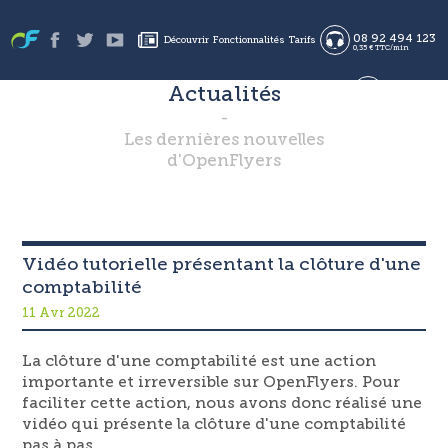
08 92 494 123
Découvrir
Fonctionnalités
Tarifs
0,35 € TTC/min
Actualités
en
Les dernières nouvelles
es
Se connecter
S'inscrire
d'OpenFlyers
fr
Vidéo tutorielle présentant la clôture d'une
comptabilité
11 Avr 2022
La clôture d'une comptabilité est une action
importante et irreversible sur OpenFlyers. Pour
faciliter cette action, nous avons donc réalisé une
vidéo qui présente la clôture d'une comptabilité
pas à pas.