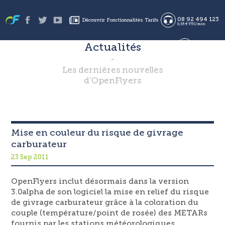
08 92 494 123
Découvrir
Fonctionnalités
Tarifs
0,35 € TTC/min
Actualités
en
Les dernières nouvelles
es
Se connecter
S'inscrire
d'OpenFlyers
fr
Mise en couleur du risque de givrage
carburateur
23 Sep 2011
OpenFlyers inclut désormais dans la version
3.0alpha de son logiciel la mise en relief du risque
de givrage carburateur grâce à la coloration du
couple (température/point de rosée) des METARs
fournis par les stations météorologiques.