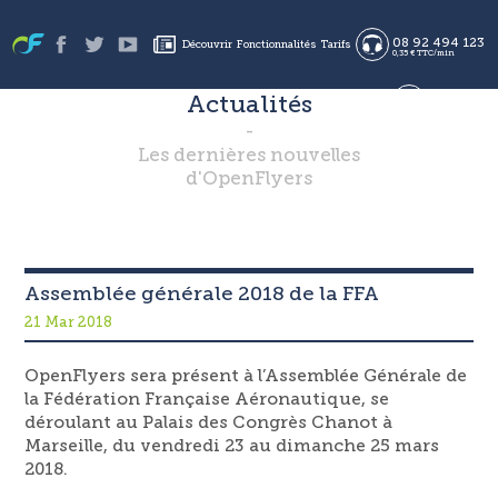
08 92 494 123
Découvrir
Fonctionnalités
Tarifs
0,35 € TTC/min
Actualités
en
Les dernières nouvelles
es
Se connecter
S'inscrire
d'OpenFlyers
fr
Assemblée générale 2018 de la FFA
21 Mar 2018
OpenFlyers sera présent à l’Assemblée Générale de
la Fédération Française Aéronautique, se
déroulant au Palais des Congrès Chanot à
Marseille, du vendredi 23 au dimanche 25 mars
2018.