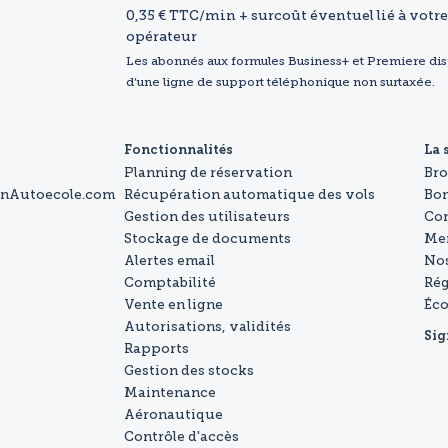
0,35 € TTC/min + surcoût éventuel lié à votre
opérateur
Les abonnés aux formules Business+ et Premiere di
d’une ligne de support téléphonique non surtaxée.
Fonctionnalités
La 
Planning de réservation
Br
onAutoecole.com
Récupération automatique des vols
Bo
Gestion des utilisateurs
Con
Stockage de documents
Men
Alertes email
Nos
Comptabilité
Rég
Vente en ligne
Éc
Autorisations, validités
Sig
Rapports
Gestion des stocks
Maintenance
Aéronautique
Contrôle d'accès