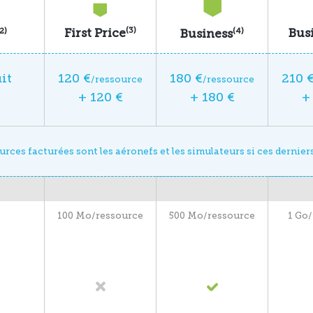
(3)
First Price
Bus
2)
(4)
Business
it
120 €
180 €
210 
/ressource
/ressource
+ 120 €
+ 180 €
+
urces facturées sont les aéronefs et les simulateurs si ces derniers
100 Mo/ressource
500 Mo/ressource
1 Go