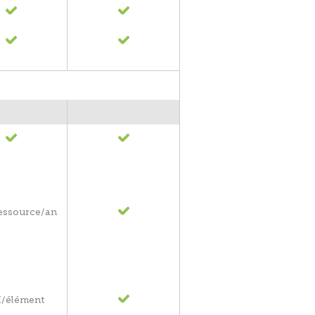
ressource/an
€/élément