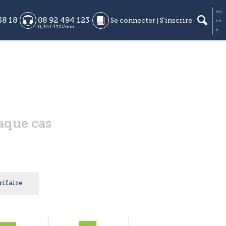
en
58 18
08 92 494 123
Se connecter
S'inscrire
es
0,35 € TTC/min
fr
aque cas
rifaire