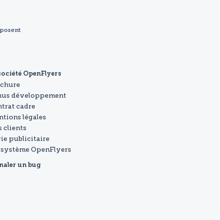
sposent
société OpenFlyers
ochure
nus développement
trat cadre
tions légales
 clients
ie publicitaire
osystème OpenFlyers
naler un bug