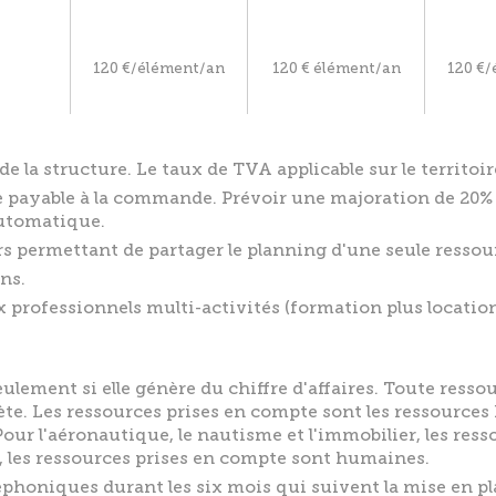
120 €/élément/an
120 € élément/an
120 €
de la structure. Le taux de TVA applicable sur le territoir
 payable à la commande. Prévoir une majoration de 20% 
utomatique.
ers permettant de partager le planning d'une seule ressour
ns.
aux professionnels multi-activités (formation plus locati
eulement si elle génère du chiffre d'affaires. Toute ress
ète. Les ressources prises en compte sont les ressources
Pour l'aéronautique, le nautisme et l'immobilier, les res
s, les ressources prises en compte sont humaines.
éléphoniques durant les six mois qui suivent la mise en 