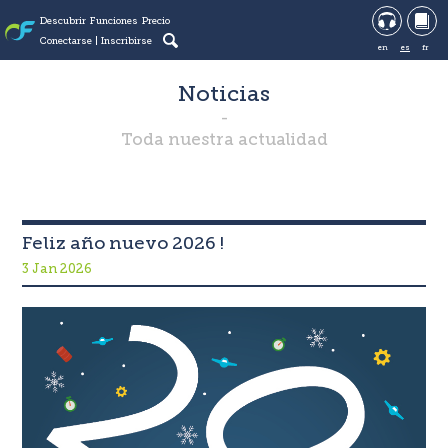
Descubrir
Funciones
Precio
Conectarse
Inscribirse
en
es
fr
Noticias
Toda nuestra actualidad
Feliz año nuevo 2026 !
3 Jan 2026