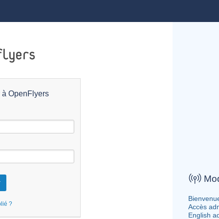
r à OpenFlyers
Mod
Bienvenue
lié ?
Accès adm
English a