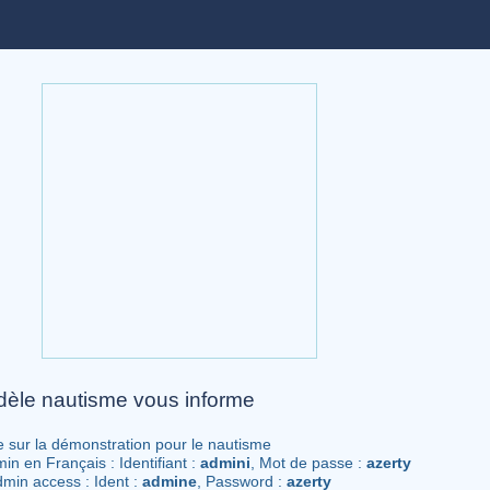
èle nautisme vous informe
 sur la démonstration pour le nautisme
in en Français : Identifiant :
admini
, Mot de passe :
azerty
dmin access : Ident :
admine
, Password :
azerty