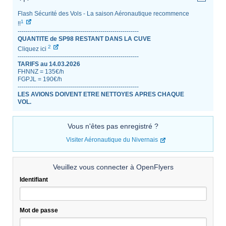
Flash Sécurité des Vols - La saison Aéronautique recommence
1
!!
------------------------------------------------------------
QUANTITE de SP98 RESTANT DANS LA CUVE
2
Cliquez ici
------------------------------------------------------------
TARIFS au 14.03.2026
FHNNZ = 135€/h
FGPJL = 190€/h
------------------------------------------------------------
LES AVIONS DOIVENT ETRE NETTOYES APRES CHAQUE
VOL.
Vous n'êtes pas enregistré ?
Visiter Aéronautique du Nivernais
Veuillez vous connecter à OpenFlyers
Identifiant
Mot de passe