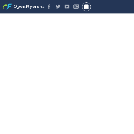
OpenFlyers
4.2