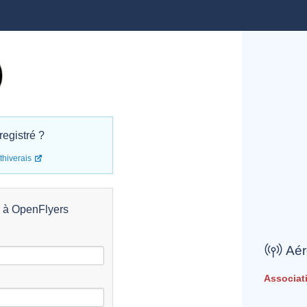
registré ?
thiverais
r à OpenFlyers
Aér
Associati