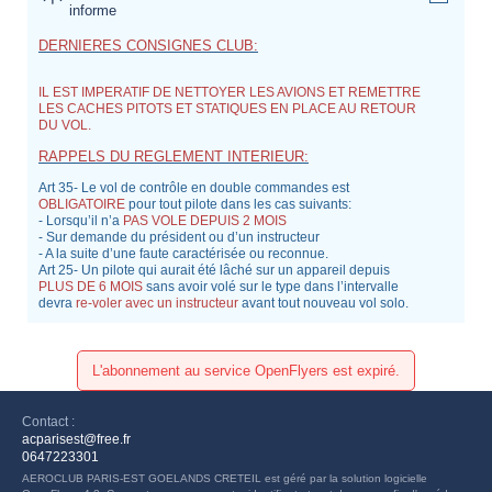
informe
DERNIERES CONSIGNES CLUB:
IL EST IMPERATIF DE NETTOYER LES AVIONS ET REMETTRE
LES CACHES PITOTS ET STATIQUES EN PLACE AU RETOUR
DU VOL.
RAPPELS DU REGLEMENT INTERIEUR:
Art 35- Le vol de contrôle en double commandes est
OBLIGATOIRE
pour tout pilote dans les cas suivants:
- Lorsqu’il n’a
PAS VOLE DEPUIS 2 MOIS
- Sur demande du président ou d’un instructeur
- A la suite d’une faute caractérisée ou reconnue.
Art 25- Un pilote qui aurait été lâché sur un appareil depuis
PLUS DE 6 MOIS
sans avoir volé sur le type dans l’intervalle
devra
re-voler avec un instructeur
avant tout nouveau vol solo.
L'abonnement au service OpenFlyers est expiré.
Contact :
acparisest@free.fr
0647223301
AEROCLUB PARIS-EST GOELANDS CRETEIL est géré par la solution logicielle