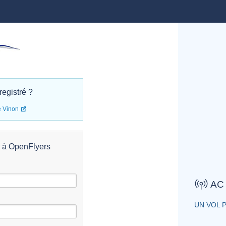
registré ?
e Vinon
r à OpenFlyers
AC 
UN VOL 