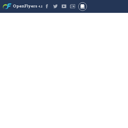
OpenFlyers
4.2