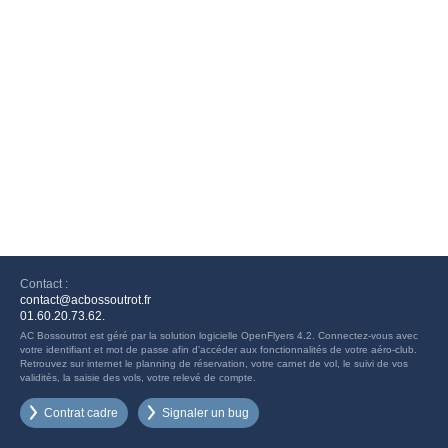
Contact :
contact@acbossoutrot.fr
01.60.20.73.62.
AC Bossoutrot est géré par la solution logicielle OpenFlyers 4.2. Connectez-vous avec
votre identifiant et mot de passe afin d'accéder aux fonctionnalités de votre aéro-club.
Retrouvez sur internet le planning de réservation, votre carnet de vol, le suivi de vos
validités, la saisie des vols, votre relevé de compte.
Contrat cadre
Signaler un bug