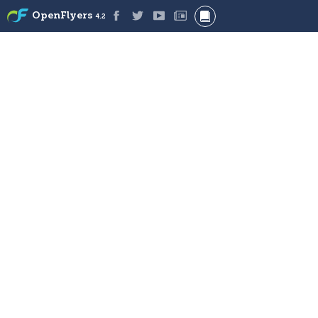
OpenFlyers
4.2