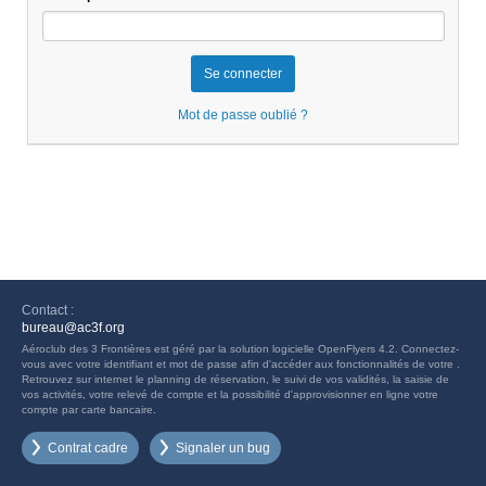
Mot de passe oublié ?
Contact :
bureau@ac3f.org
Aéroclub des 3 Frontières est géré par la solution logicielle OpenFlyers 4.2. Connectez-
vous avec votre identifiant et mot de passe afin d'accéder aux fonctionnalités de votre .
Retrouvez sur internet le planning de réservation, le suivi de vos validités, la saisie de
vos activités, votre relevé de compte et la possibilité d'approvisionner en ligne votre
compte par carte bancaire.
Contrat cadre
Signaler un bug