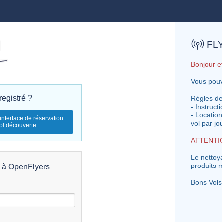
FL
Bonjour e
Vous pouv
registré ?
Règles de
- Instruct
- Location
'interface de réservation
vol par j
ol découverte
ATTENTI
Le nettoy
r à OpenFlyers
produits m
Bons Vols