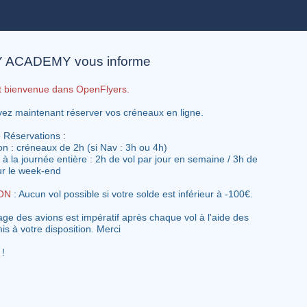
Y ACADEMY vous informe
t bienvenue dans OpenFlyers.
ez maintenant réserver vos créneaux en ligne.
 Réservations :
ion : créneaux de 2h (si Nav : 3h ou 4h)
 à la journée entière : 2h de vol par jour en semaine / 3h de
our le week-end
ON
: Aucun vol possible si votre solde est inférieur à -100€.
age des avions est impératif après chaque vol à l'aide des
is à votre disposition. Merci
 !